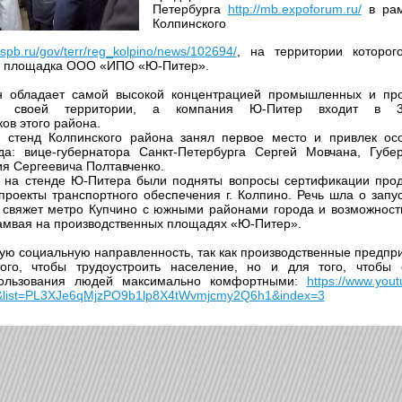
Петербурга
http://mb.expoforum.ru/
в рам
Колпинского
v.spb.ru/gov/terr/reg_kolpino/news/102694/
, на территории которог
я площадка ООО «ИПО «Ю-Питер».
н обладает самой высокой концентрацией промышленных и про
а своей территории, а компания Ю-Питер входит в 3
ов этого района.
, стенд Колпинского района занял первое место и привлек ос
ода: вице-губернатора Санкт-Петербурга Сергей Мовчана, Губе
ия Сергеевича Полтавченко.
 на стенде Ю-Питера были подняты вопросы сертификации прод
роекты транспортного обеспечения г. Колпино. Речь шла о запус
 свяжет метро Купчино с южными районами города и возможност
амвая на производственных площадях «Ю-Питер».
ую социальную направленность, так как производственные предпр
ого, чтобы трудоустроить население, но и для того, чтобы 
пользования людей максимально комфортными:
https://www.you
ist=PL3XJe6qMjzPO9b1lp8X4tWvmjcmy2Q6h1&index=3