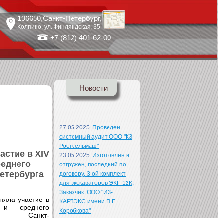
196650
,Санкт-Петербург,
Колпино
, ул.
Финляндская, 35
+7 (812) 401-62-00
Новости
27.05.2025
Проведен
системный аудит ООО "КЗ
Ростсельмаш"
астие в XIV
23.05.2025
Изготовлен и
реднего
отгружен, последний по
етербурга
договору, 3-ой комплект
для экскаваторов ЭКГ-12К,
Заказчик: ООО "ИЗ-
няла участие в
КАРТЭКС имени П.Г.
 и среднего
Коробкова"
 Санкт-