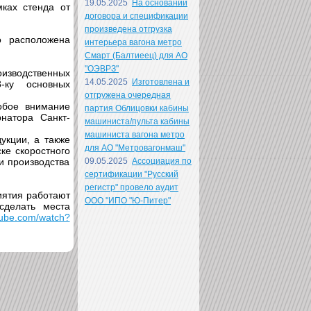
19.05.2025
На основании
ках стенда от
договора и спецификации
произведена отгрузка
о расположена
интерьера вагона метро
Смарт (Балтиеец) для АО
"ОЭВРЗ"
изводственных
14.05.2025
Изготовлена и
-ку основных
отгружена очередная
обое внимание
партия Облицовки кабины
рнатора Санкт-
машиниста/пульта кабины
машиниста вагона метро
укции, а также
для АО "Метровагонмаш"
ке скоростного
и производства
09.05.2025
Ассоциация по
сертификации "Русский
регистр" провело аудит
иятия работают
ООО "ИПО "Ю-Питер"
сделать места
tube.com/watch?