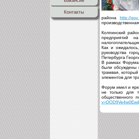
Вакансии
Контакты
района
http://go
производственна
Колпинский райо
предприятий н
налогоплательщик
Как и ожидалось
руководства гор
Петербурга Георг
В рамках Форума
были обсуждены п
трамвая, который
элементов для тр
Форум имел и ярк
не только для т
общественного 
v=DOD9Ve4w0Ew&l