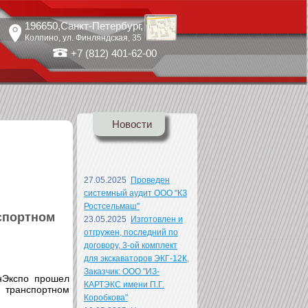
196650
,Санкт-Петербург,
Колпино
, ул.
Финляндская, 35
+7 (812) 401-62-00
Новости
27.05.2025
Проведен
системный аудит ООО "КЗ
Ростсельмаш"
спортном
23.05.2025
Изготовлен и
отгружен, последний по
договору, 3-ой комплект
для экскаваторов ЭКГ-12К,
Заказчик: ООО "ИЗ-
нЭкспо прошел
КАРТЭКС имени П.Г.
в транспортном
Коробкова"