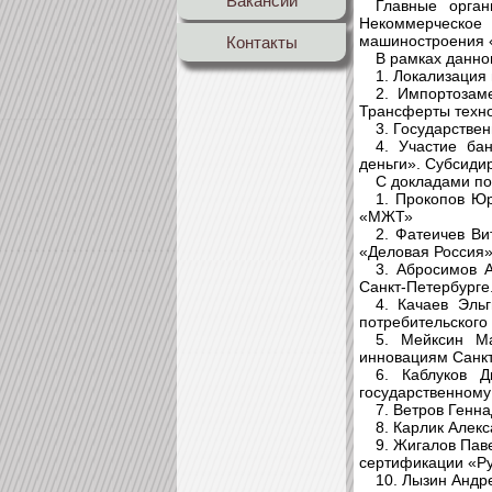
Вакансии
Главные орган
Некоммерческо
машиностроения 
Контакты
В рамках данно
1. Локализация 
2. Импортозам
Трансферты техно
3. Государстве
4. Участие ба
деньги». Субсиди
С докладами по
1. Прокопов Ю
«МЖТ»
2. Фатеичев Ви
«Деловая Россия»
3. Абросимов 
Санкт-Петербурге
4. Качаев Эль
потребительского
5. Мейксин М
инновациям Санкт
6. Каблуков Д
государственному 
7. Ветров Генн
8. Карлик Алек
9. Жигалов Пав
сертификации «Ру
10. Лызин Анд