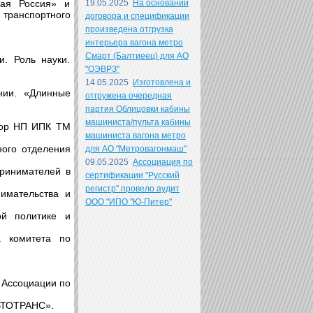
вая Россия» и
19.05.2025
На основании
ранспортного
договора и спецификации
произведена отгрузка
интерьера вагона метро
Смарт (Балтиеец) для АО
. Роль науки.
"ОЭВРЗ"
14.05.2025
Изготовлена и
нии. «Длинные
отгружена очередная
партия Облицовки кабины
машиниста/пульта кабины
ктор НП ИПК ТМ
машиниста вагона метро
ного отделения
для АО "Метровагонмаш"
09.05.2025
Ассоциация по
ринимателей в
сертификации "Русский
регистр" провело аудит
имательства и
ООО "ИПО "Ю-Питер"
й политике и
а комитета по
 Ассоциации по
ВТОТРАНС».