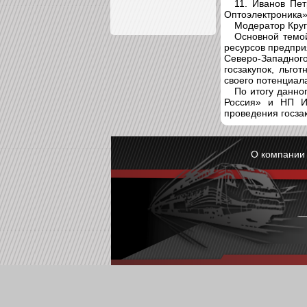
11. Иванов Пе
Оптоэлектроника»
Модератор Круг
Основной темо
ресурсов предпри
Северо-Западног
госзакупок, льго
своего потенциал
По итогу данно
Россия» и НП И
проведения госзак
О компани