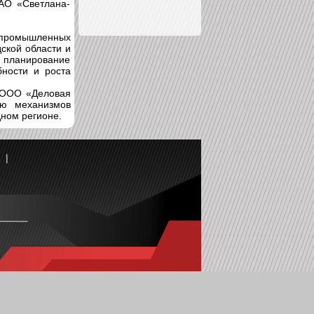
ЗАО «Светлана-
 промышленных
ской области и
 планирование
бности и роста
е ООО «Деловая
ю механизмов
дном регионе.
|