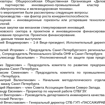
изаторы: Общероссийская Общественная Организация «Дело
е партнерство инновационно-промышленный кластер т
«Метрополитены и железнодорожная техника».
го мероприятия были рассмотрены следующие вопросы:
производства – как фактор роста конкурентоспособности.
ещение – инновационные горизонты или устаревшие технологии
логий.
нные закупки как механизм стимулирования инноваций.
нковского сектора в проектном и инновационном финансирова
рование процентов. Проектное финансирование.
 данным темам выступили:
рий Владимирович – 1-й Вице-президент, Исполнительный дире
талий Игоревич – Председатель Санкт-Петербургского региональ
, Сопредседатель Регионального Штаба ОНФ в Санкт-Петербурге.
Александр Васильевич – Уполномоченный по защите прав предп
.
гиз Эдрисович – Председатель комитета по развитию предприн
 рынка Санкт-Петербурга.
аксим Семенович – Председатель комитета по промышленно
-Петербурга.
митрий Валентинович – Начальник методологического отдел
заказу Санкт-Петербурга.
адий Иванович – член Совета Ассоциации банков Северо-Запада.
сандр Евсеевич – Проректор по научной работе СПБГЭУ.
ел Викторович – Руководитель департамента инжиниринга качества
сский Регистр»
рей Вячеславович – Генеральный директор СПБ ГУП «ПАССАЖИРА