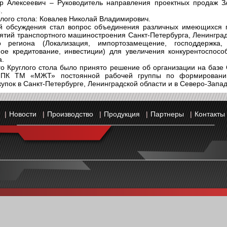
тр Алексеевич – Руководитель направления проектных продаж 
.
лого стола: Ковалев Николай Владимирович.
й обсуждения стал вопрос объединения различных имеющихся
ятий транспортного машиностроения Санкт-Петербурга, Ленинград
о региона (Локализация, импортозамещение, господдержка,
тное кредитование, инвестиции) для увеличения конкурентоспосо
а.
го Круглого стола было принято решение об организации на баз
ПК ТМ «МЖТ» постоянной рабочей группы по формировани
упок в Санкт-Петербурге, Ленинградской области и в Северо-Запа
и
|
Новости
|
Производство
|
Продукция
|
Партнеры
|
Контакты